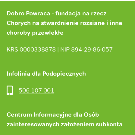
Stopka
strony
Dobro Powraca - fundacja na rzecz
Chorych na stwardnienie rozsiane i inne
choroby przewlekłe
KRS 0000338878 | NIP 894‑29‑86‑057
Infolinia dla Podopiecznych
506 107 001
Centrum Informacyjne dla Osób
zainteresowanych założeniem subkonta