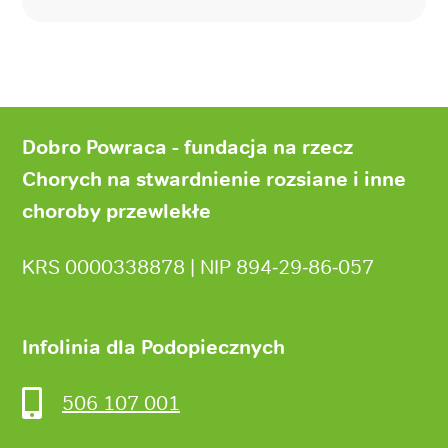
Stopka
strony
Dobro Powraca - fundacja na rzecz
Chorych na stwardnienie rozsiane i inne
choroby przewlekłe
KRS 0000338878 | NIP 894‑29‑86‑057
Infolinia dla Podopiecznych
506 107 001