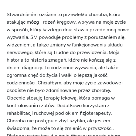
Stwardnienie rozsiane to przewlekła choroba, która
atakując mózg i rdzeń kręgowy, wpływa na moje życie
w sposób, który każdego dnia stawia przede mną nowe
wyzwania. SM powoduje problemy z poruszaniem się,
widzeniem, a także zmiany w funkcjonowaniu układu
nerwowego, które są trudne do przewidzenia. Moja
historia to historia zmagań, które nie kończą się z
dniem diagnozy. To codzienne wyzwania, ale także
ogromna chęć do życia i walki o lepszą jakość
codzienności. Chciałbym, aby moje życie zawodowe i
osobiste nie było zdominowane przez chorobę.
Obecnie stosuję terapię lekową, która pomaga w
kontrolowaniu rzutów. Dodatkowo korzystam z
rehabilitacji ruchowej pod okiem fizjoterapeuty.
Choroba nie postępuje zbyt szybko, ale jestem
świadoma, że może to się zmienić w przyszłości.
Dlatego ważne jest dla mnie Wasze wsparcie abym