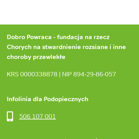
Stopka
strony
Dobro Powraca - fundacja na rzecz
Chorych na stwardnienie rozsiane i inne
choroby przewlekłe
KRS 0000338878 | NIP 894‑29‑86‑057
Infolinia dla Podopiecznych
506 107 001