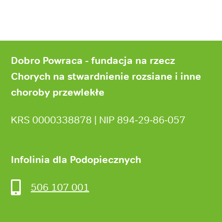
Stopka
strony
Dobro Powraca - fundacja na rzecz
Chorych na stwardnienie rozsiane i inne
choroby przewlekłe
KRS 0000338878 | NIP 894‑29‑86‑057
Infolinia dla Podopiecznych
506 107 001