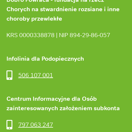
Chorych na stwardnienie rozsiane i inne
choroby przewlekłe
KRS 0000338878 | NIP 894‑29‑86‑057
Infolinia dla Podopiecznych
506 107 001
Centrum Informacyjne dla Osób
zainteresowanych założeniem subkonta
797 063 247