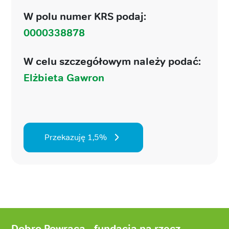
W polu numer KRS podaj:
0000338878
W celu szczegółowym należy podać:
Elżbieta Gawron
Przekazuję 1,5%
Stopka
strony
Dobro Powraca - fundacja na rzecz