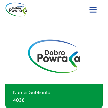
Nagłówek
strony
Dobro
Treść
Powraca
główna
Numer Subkonta:
4036