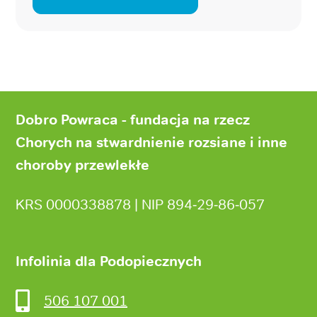
Stopka
strony
Dobro Powraca - fundacja na rzecz
Chorych na stwardnienie rozsiane i inne
choroby przewlekłe
KRS 0000338878 | NIP 894‑29‑86‑057
Infolinia dla Podopiecznych
506 107 001