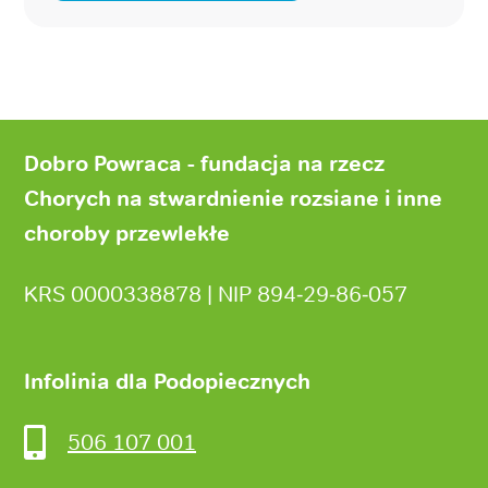
Stopka
strony
Dobro Powraca - fundacja na rzecz
Chorych na stwardnienie rozsiane i inne
choroby przewlekłe
KRS 0000338878 | NIP 894‑29‑86‑057
Infolinia dla Podopiecznych
506 107 001