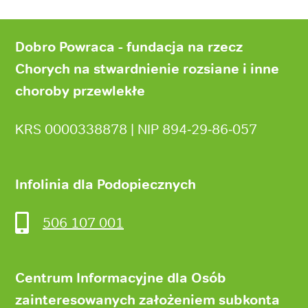
Stopka
strony
Dobro Powraca - fundacja na rzecz
Chorych na stwardnienie rozsiane i inne
choroby przewlekłe
KRS 0000338878 | NIP 894‑29‑86‑057
Infolinia dla Podopiecznych
506 107 001
Centrum Informacyjne dla Osób
zainteresowanych założeniem subkonta