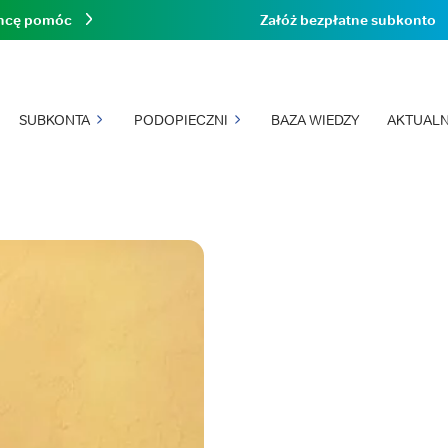
hcę pomóc
Załóż bezpłatne subkonto
SUBKONTA
PODOPIECZNI
BAZA WIEDZY
AKTUALN