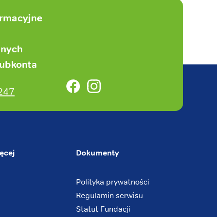
ormacyjne
anych
subkonta
Facebook
Instagram
247
ęcej
Dokumenty
Polityka prywatności
Regulamin serwisu
Statut Fundacji