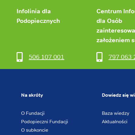
Infolinia dla
Centrum Inf
Podopiecznych
dla Osób
zainteresow
założeniem 
506 107 001
797 063 
Na skróty
Dowiedz się wi
O Fundacji
Baza wiedzy
Podopieczni Fundacji
Aktualności
O subkoncie