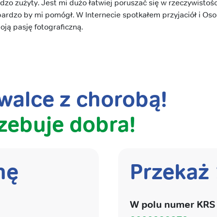
dzo zużyty. Jest mi dużo łatwiej poruszać się w rzeczywistośc
rdzo by mi pomógł. W Internecie spotkałem przyjaciół i Oso
oją pasję fotograficzną.
alce z chorobą!
zebuje dobra!
nę
Przekaż
W polu numer KRS 