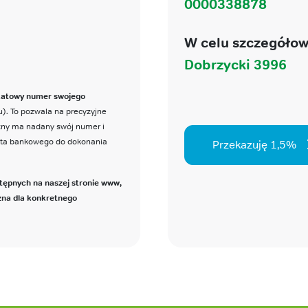
0000338878
W celu szczegółow
Dobrzycki 3996
katowy numer swojego
). To pozwala na precyzyjne
czny ma nadany swój numer i
nta bankowego do dokonania
Przekazuję 1,5%
tępnych na naszej stronie www,
zna dla konkretnego