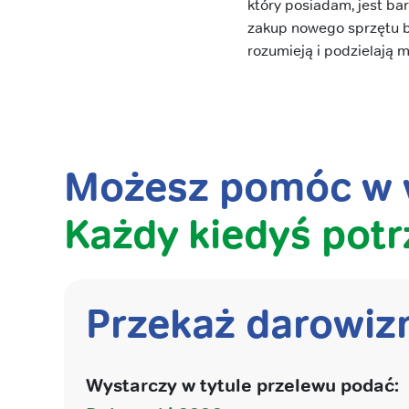
który posiadam, jest bar
zakup nowego sprzętu ba
rozumieją i podzielają m
Możesz pomóc w w
Każdy kiedyś potr
Przekaż darowiz
Wystarczy w tytule przelewu podać: