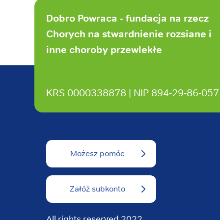
Stopka
strony
Dobro Powraca - fundacja na rzecz
Chorych na stwardnienie rozsiane i
inne choroby przewlekłe
KRS 0000338878 | NIP 894‑29‑86‑057
Możesz pomóc
Załóż subkonto
All rights reserved 2022