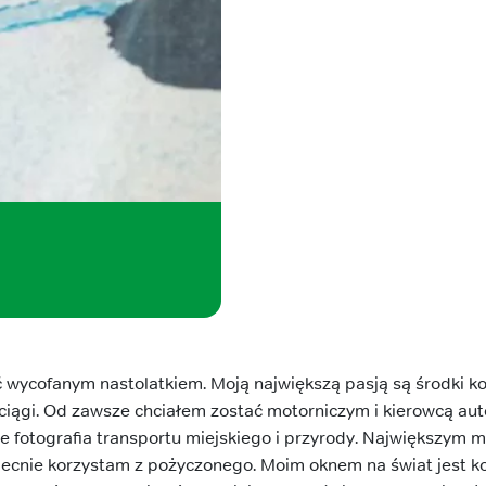
ycofanym nastolatkiem. Moją największą pasją są środki kom
ciągi. Od zawsze chciałem zostać motorniczym i kierowcą au
 fotografia transportu miejskiego i przyrody. Największym 
becnie korzystam z pożyczonego. Moim oknem na świat jest ko