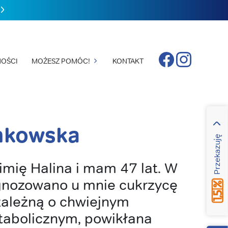
Facebook
Instagram
OŚCI
MOŻESZ POMÓC!
KONTAKT
nkowska
Przekazuję
mię Halina i mam 47 lat. W
gnozowano u mnie cukrzycę
ozależną o chwiejnym
abolicznym, powikłana