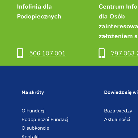
Infolinia dla
Centrum Inf
Podopiecznych
dla Osób
zainteresow
założeniem 
506 107 001
797 063 
Na skróty
Dowiedz się wi
O Fundacji
Baza wiedzy
Podopieczni Fundacji
Aktualności
O subkoncie
Kontakt