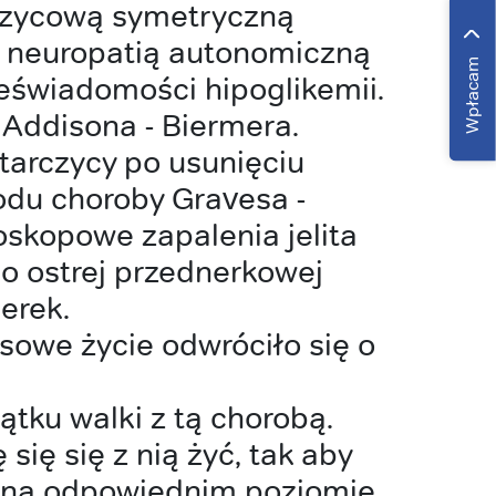
rzycową symetryczną
neuropatią autonomiczną
Wpłacam
eświadomości hipoglikemii.
Addisona - Biermera.
tarczycy po usunięciu
odu choroby Gravesa -
skopowe zapalenia jelita
o ostrej przednerkowej
erek.
owe życie odwróciło się o
tku walki z tą chorobą.
się się z nią żyć, tak aby
 na odpowiednim poziomie.