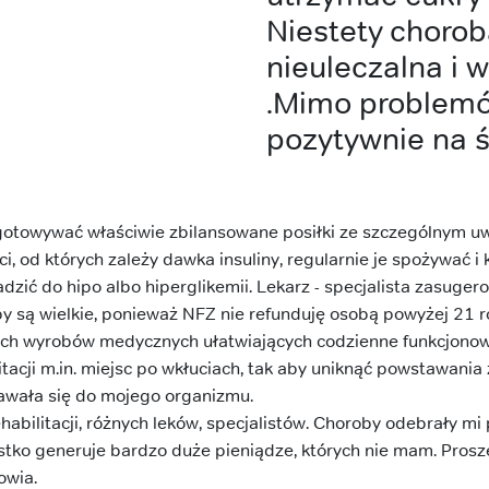
Niestety choroba
nieuleczalna i 
.Mimo problemó
pozytywnie na ś
otowywać właściwie zbilansowane posiłki ze szczególnym u
i, od których zależy dawka insuliny, regularnie je spożywać 
dzić do hipo albo hiperglikemii. Lekarz - specjalista zasuge
py są wielkie, ponieważ NFZ nie refunduję osobą powyżej 21 r
ych wyrobów medycznych ułatwiających codzienne funkcjono
tacji m.in. miejsc po wkłuciach, tak aby uniknąć powstawania 
tawała się do mojego organizmu.
habilitacji, różnych leków, specjalistów. Choroby odebrały mi 
stko generuje bardzo duże pieniądze, których nie mam. Pros
owia.