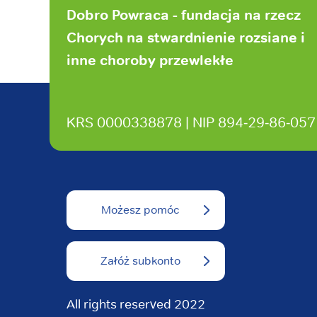
strony
Dobro Powraca - fundacja na rzecz
Chorych na stwardnienie rozsiane i
inne choroby przewlekłe
KRS 0000338878 | NIP 894‑29‑86‑057
Możesz pomóc
Załóż subkonto
All rights reserved 2022