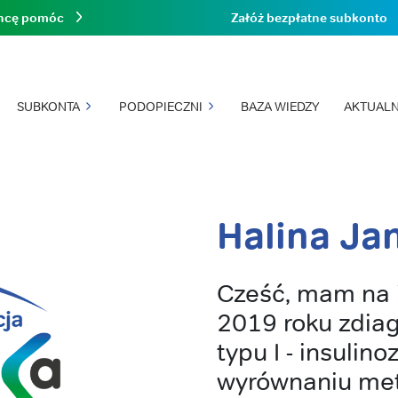
hcę pomóc
Załóż bezpłatne subkonto
SUBKONTA
PODOPIECZNI
BAZA WIEDZY
AKTUALN
Halina Ja
Cześć, mam na i
2019 roku zdia
typu I - insulin
wyrównaniu met