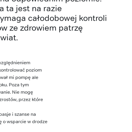
 ta jest na razie
wymaga całodobowej kontroli
w ze zdrowiem patrzę
wiat.
względnieniem
i kontrolować poziom
rował mi pompę ale
oku. Poza tym
wanie. Nie mogę
zrostów, przez które
pasje i szanse na
zę o wsparcie w drodze