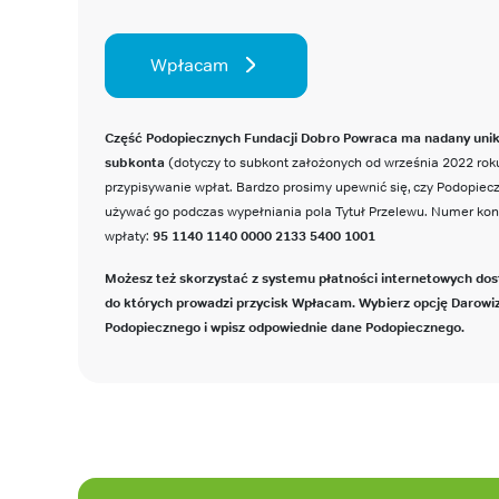
Wpłacam
Część Podopiecznych Fundacji Dobro Powraca ma nadany uni
subkonta
(dotyczy to subkont założonych od września 2022 roku
przypisywanie wpłat. Bardzo prosimy upewnić się, czy Podopie
używać go podczas wypełniania pola Tytuł Przelewu. Numer ko
wpłaty:
95 1140 1140 0000 2133 5400 1001
Możesz też skorzystać z systemu płatności internetowych dos
do których prowadzi przycisk Wpłacam. Wybierz opcję Darowi
Podopiecznego i wpisz odpowiednie dane Podopiecznego.
Stopka