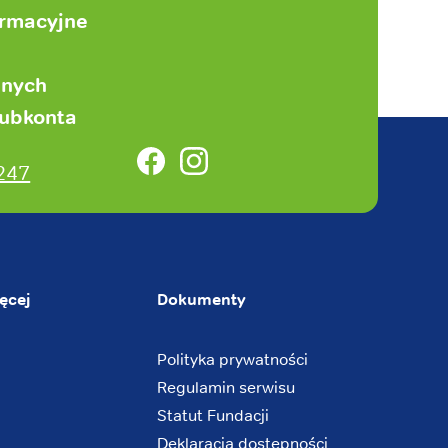
ormacyjne
anych
subkonta
Facebook
Instagram
247
ęcej
Dokumenty
Polityka prywatności
Regulamin serwisu
Statut Fundacji
Deklaracja dostępności