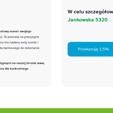
W celu szczegółow
Jankowska 5320
katowy numer swojego
). To pozwala na precyzyjne
czny ma nadany swój numer i
nta bankowego do dokonania
Przekazuję 1,5%
tępnych na naszej stronie www,
zna dla konkretnego