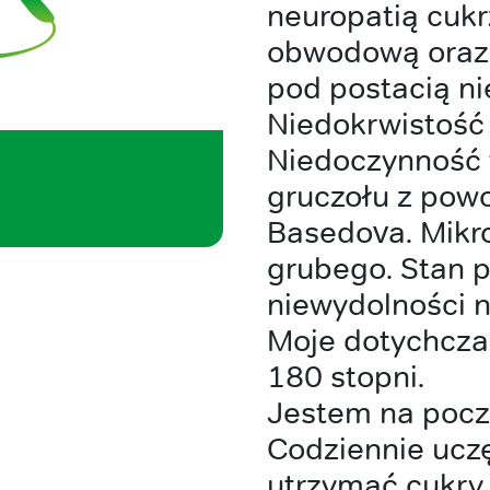
neuropatią cuk
obwodową oraz 
pod postacią ni
Niedokrwistość 
Niedoczynność 
gruczołu z pow
Basedova. Mikro
grubego. Stan p
niewydolności n
Moje dotychczas
180 stopni.
Jestem na począ
Codziennie uczę 
utrzymać cukry