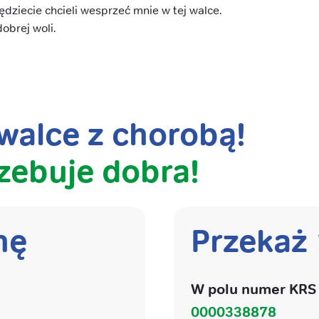
ędziecie chcieli wesprzeć mnie w tej walce.
obrej woli.
alce z chorobą!
zebuje dobra!
nę
Przekaż
W polu numer KRS 
0000338878