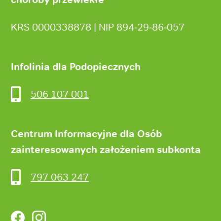
KRS 0000338878 | NIP 894‑29‑86‑057
Infolinia dla Podopiecznych
506 107 001
Centrum Informacyjne dla Osób
zainteresowanych założeniem subkonta
797 063 247
Facebook
Instagram