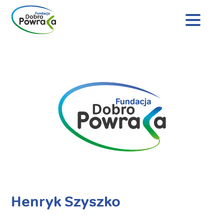
Nagłówek
strony
Dobro
Treść
Powraca
główna
Henryk Szyszko