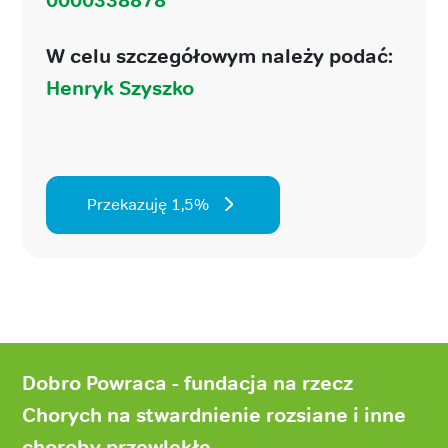
W celu szczegółowym należy podać:
Henryk Szyszko
Przekazuję 1,5%
Stopka
strony
Dobro Powraca - fundacja na rzecz
Chorych na stwardnienie rozsiane i inne
choroby przewlekłe