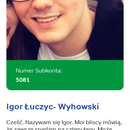
Numer Subkonta:
5081
Igor Łuczyc- Wyhowski
Cześć. Nazywam się Igor. Moi bliscy mówią,
że zawsze spadam na cztery łapy. Może