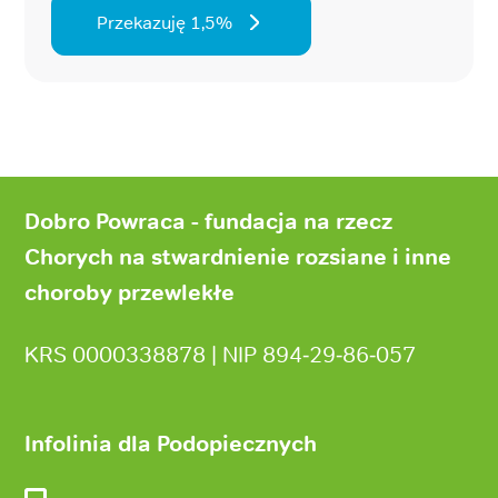
Przekazuję 1,5%
Stopka
strony
Dobro Powraca - fundacja na rzecz
Chorych na stwardnienie rozsiane i inne
choroby przewlekłe
KRS 0000338878 | NIP 894‑29‑86‑057
Infolinia dla Podopiecznych