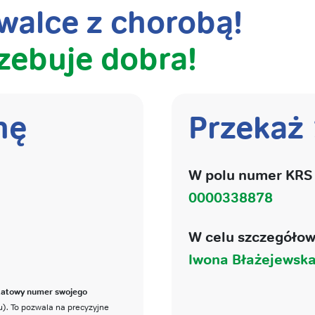
alce z chorobą!
zebuje dobra!
nę
Przekaż
W polu numer KRS 
0000338878
W celu szczegółow
Iwona Błażejewsk
katowy numer swojego
). To pozwala na precyzyjne