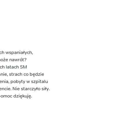
ch wspaniałych,
 może nawrót?
óch latach SM
nie, strach co będzie
enia, pobyty w szpitalu
e. Nie starczyło siły.
pomoc dziękuję.