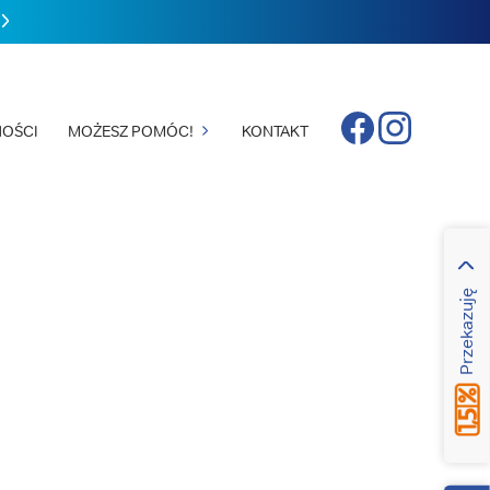
Facebook
Instagram
OŚCI
MOŻESZ POMÓC!
KONTAKT
Przekazuję