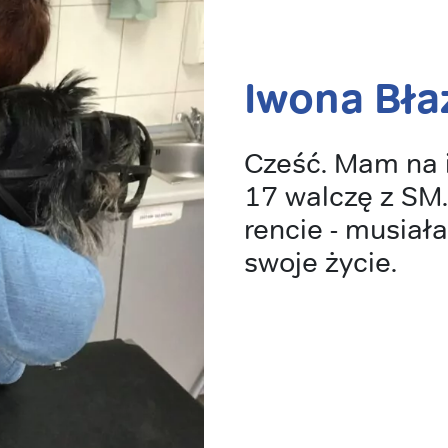
Iwona Bła
Cześć. Mam na 
17 walczę z SM.
rencie - musiał
swoje życie.