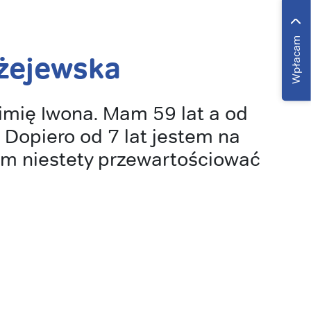
Wpłacam
żejewska
imię Iwona. Mam 59 lat a od
 Dopiero od 7 lat jestem na
am niestety przewartościować