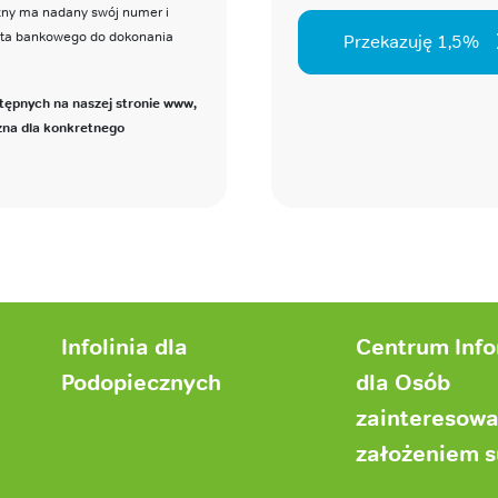
czny ma nadany swój numer i
nta bankowego do dokonania
Przekazuję 1,5%
tępnych na naszej stronie www,
zna dla konkretnego
Infolinia dla
Centrum Inf
Podopiecznych
dla Osób
zainteresow
założeniem 