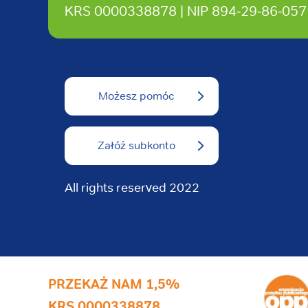
KRS 0000338878 | NIP 894‑29‑86‑057
Możesz pomóc
Załóż subkonto
All rights reserved 2022
PRZEKAŻ NAM 1,5%
KRS 0000338878