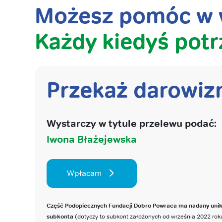
Możesz pomóc w w
Każdy kiedyś potr
Przekaż darowiz
Wystarczy w tytule przelewu podać:
Iwona Błażejewska
Wpłacam
Część Podopiecznych Fundacji Dobro Powraca ma nadany uni
subkonta
(dotyczy to subkont założonych od września 2022 roku