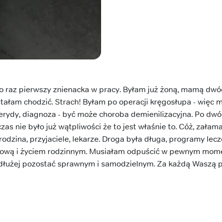
 raz pierwszy znienacka w pracy. Byłam już żoną, mamą dwó
tałam chodzić. Strach! Byłam po operacji kręgosłupa - więc
sterydy, diagnoza - być może choroba demienilizacyjna. Po dw
s nie było już wątpliwości że to jest właśnie to. Cóż, załama
rodzina, przyjaciele, lekarze. Droga była długa, programy lecz
ową i życiem rodzinnym. Musiałam odpuścić w pewnym momenci
jdłużej pozostać sprawnym i samodzielnym. Za każdą Waszą 