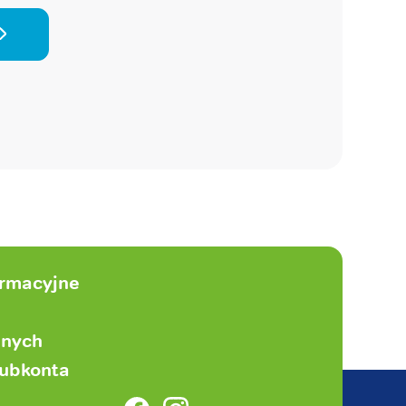
ormacyjne
anych
subkonta