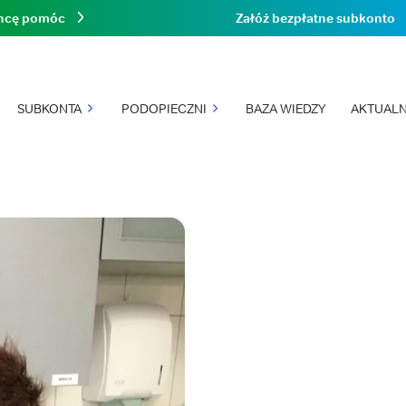
hcę pomóc
Załóż bezpłatne subkonto
SUBKONTA
PODOPIECZNI
BAZA WIEDZY
AKTUALN