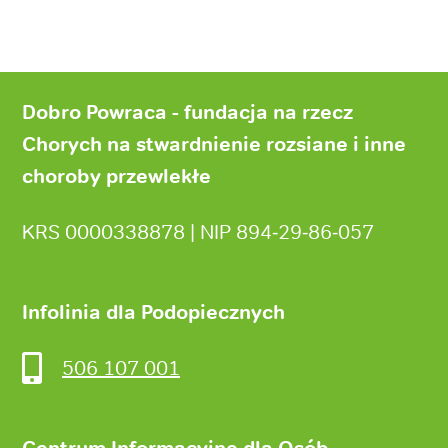
Stopka
strony
Dobro Powraca - fundacja na rzecz
Chorych na stwardnienie rozsiane i inne
choroby przewlekłe
KRS 0000338878 | NIP 894‑29‑86‑057
Infolinia dla Podopiecznych
506 107 001
Centrum Informacyjne dla Osób