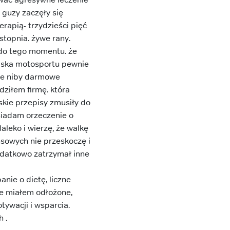
 guzy zaczęły się
rapią- trzydzieści pięć
stopnia. żywe rany.
 do tego momentu. że
wiska motosportu pewnie
nie niby darmowe
ziłem firmę. która
skie przepisy zmusiły do
siadam orzeczenie o
leko i wierzę, że walkę
nsowych nie przeskoczę i
dodatkowo zatrzymał inne
anie o dietę, liczne
óre miałem odłożone,
tywacji i wsparcia.
 .