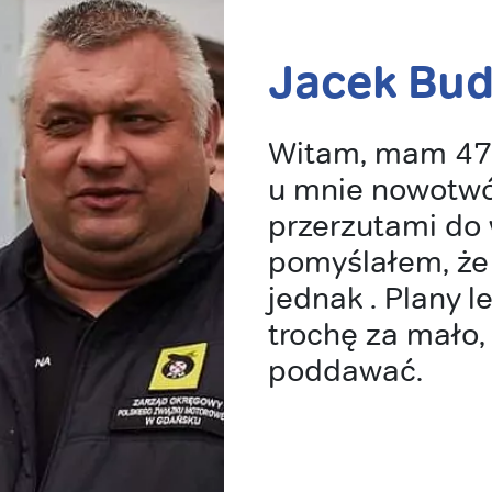
Jacek Bud
Witam, mam 47 
u mnie nowotwó
przerzutami do 
pomyślałem, że
jednak . Plany l
trochę za mało,
poddawać.