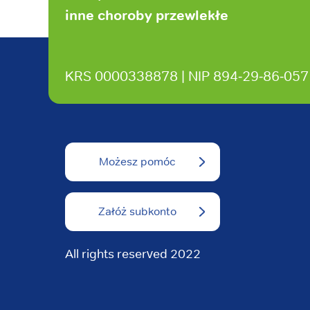
inne choroby przewlekłe
KRS 0000338878 | NIP 894‑29‑86‑057
Możesz pomóc
Załóż subkonto
All rights reserved 2022