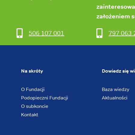
zainteresow
założeniem 
506 107 001
797 063 
Na skróty
Dowiedz się wi
O Fundacji
Baza wiedzy
Podopieczni Fundacji
Aktualności
O subkoncie
Kontakt