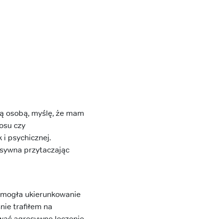
ą osobą, myślę, że mam
osu czy
i psychicznej.
esywna przytaczając
pomogła ukierunkowanie
nie trafiłem na
ować agresywne leczenie