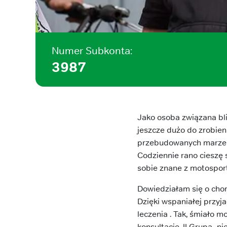
Numer Subkonta:
3987
Jako osoba związana bl
jeszcze dużo do zrobien
przebudowanych marzeń i
Codziennie rano cieszę 
sobie znane z motosport
Dowiedziałam się o chor
Dzięki wspaniałej przyj
leczenia . Tak, śmiało m
konsultacje. II Grupa- 