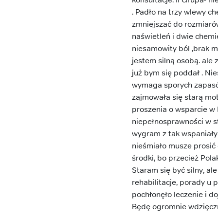
. Padło na trzy wlewy c
zmniejszać do rozmiarów
naświetleń i dwie chemie
niesamowity ból ,brak m
jestem silną osobą. ale
już bym się poddał . Ni
wymaga sporych zapasów 
zajmowała się starą mot
proszenia o wsparcie w 
niepełnosprawności w st
wygram z tak wspaniałym
nieśmiało musze prosić 
środki, bo przecież Pola
Staram się być silny, ale
rehabilitacje, porady u 
pochłonęło leczenie i do
Będę ogromnie wdzięczn