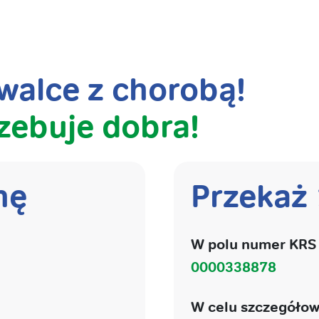
alce z chorobą!
zebuje dobra!
nę
Przekaż
W polu numer KRS 
0000338878
W celu szczegółow