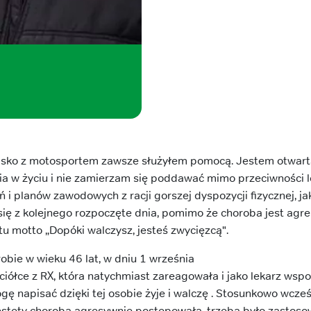
isko z motosportem zawsze służyłem pomocą. Jestem otwart
ia w życiu i nie zamierzam się poddawać mimo przeciwności l
 planów zawodowych z racji gorszej dyspozycji fizycznej, jak 
się z kolejnego rozpoczęte dnia, pomimo że choroba jest agr
u motto „Dopóki walczysz, jesteś zwycięzcą".
obie w wieku 46 lat, w dniu 1 września
aciółce z RX, która natychmiast zareagowała i jako lekarz ws
ogę napisać dzięki tej osobie żyje i walczę . Stosunkowo wcześ
niestety choroba agresywnie postępowała, trzeba było zastos