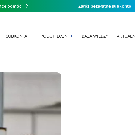
hcę pomóc
Załóż bezpłatne subkonto
SUBKONTA
PODOPIECZNI
BAZA WIEDZY
AKTUALN