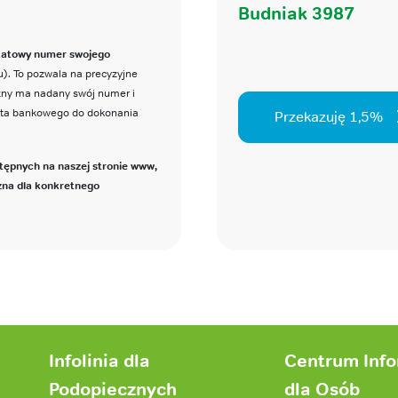
Budniak 3987
katowy numer swojego
). To pozwala na precyzyjne
czny ma nadany swój numer i
nta bankowego do dokonania
Przekazuję 1,5%
tępnych na naszej stronie www,
zna dla konkretnego
Infolinia dla
Centrum Inf
Podopiecznych
dla Osób