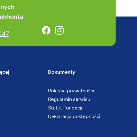
anych
subkonta
Facebook
Instagram
247
ęcej
Dokumenty
Polityka prywatności
Regulamin serwisu
Statut Fundacji
Deklaracja dostępności