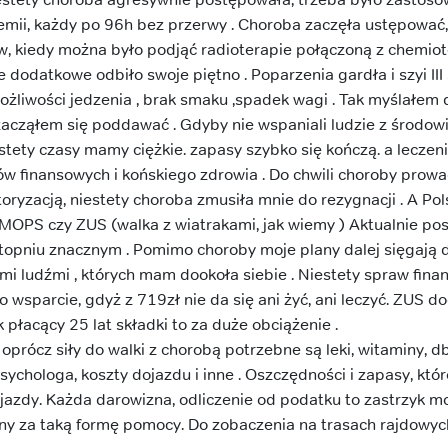
hemii, każdy po 96h bez przerwy . Choroba zaczęła ustępować,
, kiedy można było podjąć radioterapie połączoną z chemiote
 dodatkowe odbiło swoje piętno . Poparzenia gardła i szyi III 
ożliwości jedzenia , brak smaku ,spadek wagi . Tak myślałem
 zacząłem się poddawać . Gdyby nie wspaniali ludzie z środo
estety czasy mamy ciężkie. zapasy szybko się kończą. a lecze
finansowych i końskiego zdrowia . Do chwili choroby prowad
oryzacją, niestety choroba zmusiła mnie do rezygnacji . A Pol
MOPS czy ZUS (walka z wiatrakami, jak wiemy ) Aktualnie po
opniu znacznym . Pomimo choroby moje plany dalej sięgają da
i ludźmi , których mam dookoła siebie . Niestety spraw fina
o wsparcie, gdyż z 719zł nie da się ani żyć, ani leczyć. ZUS 
k płacący 25 lat składki to za duże obciążenie .
 oprócz siły do walki z chorobą potrzebne są leki, witaminy, db
psychologa, koszty dojazdu i inne . Oszczędności i zapasy, kt
jazdy. Każda darowizna, odliczenie od podatku to zastrzyk mo
y za taką formę pomocy. Do zobaczenia na trasach rajdowych