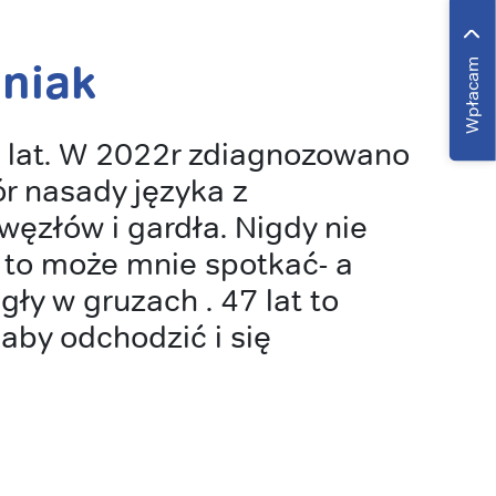
niak
Wpłacam
lat. W 2022r zdiagnozowano
r nasady języka z
węzłów i gardła. Nigdy nie
 to może mnie spotkać- a
egły w gruzach . 47 lat to
 aby odchodzić i się