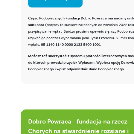
Część Podopiecznych Fundacji Dobro Powraca ma nadany uni
subkonta
(dotyczy to subkont założonych od września 2022 roku
przypisywanie wpłat. Bardzo prosimy upewnić się, czy Podopie
używać go podczas wypełniania pola Tytuł Przelewu. Numer ko
wpłaty:
95 1140 1140 0000 2133 5400 1001
Możesz też skorzystać z systemu płatności internetowych dos
do których prowadzi przycisk Wpłacam. Wybierz opcję Darowi
Podopiecznego i wpisz odpowiednie dane Podopiecznego.
Stopka
strony
Dobro Powraca - fundacja na rzecz
Chorych na stwardnienie rozsiane i