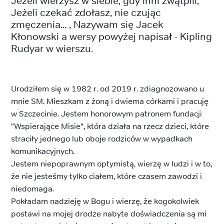
Jeżeli wierzysz w siebie, gdy inni zwątpili,
Jeżeli czekać zdołasz, nie czując
zmęczenia... , Nazywam się Jacek
Kłonowski a wersy powyżej napisał - Kipling
Rudyar w wierszu.
Urodziłem się w 1982 r. od 2019 r. zdiagnozowano u
mnie SM. Mieszkam z żoną i dwiema córkami i pracuję
w Szczecinie. Jestem honorowym patronem fundacji
"Wspierające Misie", która działa na rzecz dzieci, które
straciły jednego lub oboje rodziców w wypadkach
komunikacyjnych.
Jestem niepoprawnym optymistą, wierzę w ludzi i w to,
że nie jesteśmy tylko ciałem, które czasem zawodzi i
niedomaga.
Pokładam nadzieję w Bogu i wierzę, że kogokolwiek
postawi na mojej drodze nabyte doświadczenia są mi