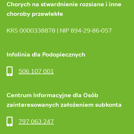
Chorych na stwardnienie rozsiane i inne
choroby przewlekłe
KRS 0000338878 | NIP 894‑29‑86‑057
Infolinia dla Podopiecznych
506 107 001
Centrum Informacyjne dla Osób
zainteresowanych założeniem subkonta
797 063 247