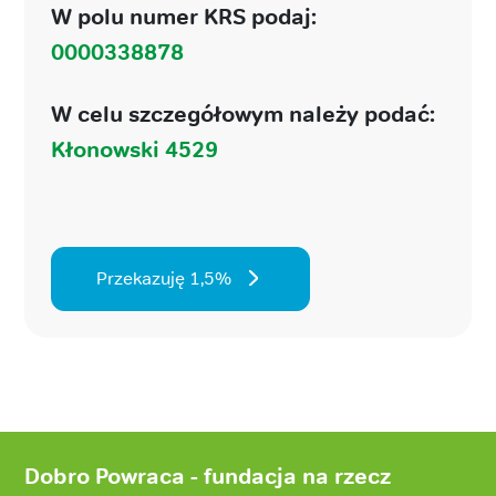
W polu numer KRS podaj:
0000338878
W celu szczegółowym należy podać:
Kłonowski 4529
Przekazuję 1,5%
Stopka
strony
Dobro Powraca - fundacja na rzecz