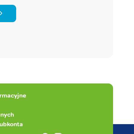
ormacyjne
anych
subkonta