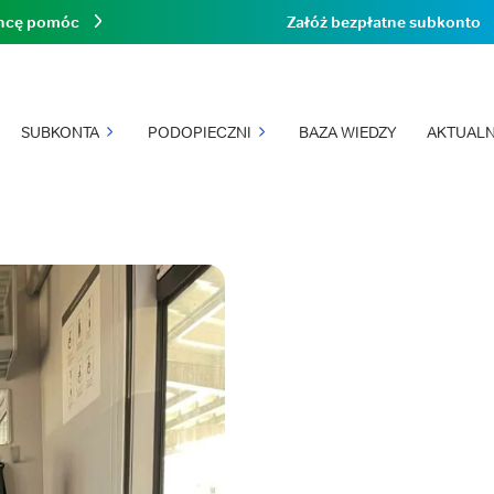
hcę pomóc
Załóż bezpłatne subkonto
SUBKONTA
PODOPIECZNI
BAZA WIEDZY
AKTUALN