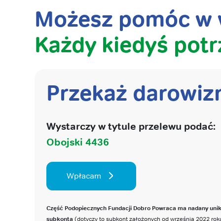
Możesz pomóc w w
Każdy kiedyś potr
Przekaż darowiz
Wystarczy w tytule przelewu podać:
Obojski 4436
Wpłacam
Część Podopiecznych Fundacji Dobro Powraca ma nadany uni
subkonta
(dotyczy to subkont założonych od września 2022 roku