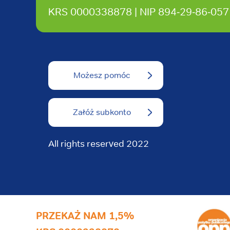
KRS 0000338878 | NIP 894‑29‑86‑057
Możesz pomóc
Załóż subkonto
All rights reserved 2022
PRZEKAŻ NAM 1,5%