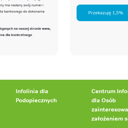
czny ma nadany swój numer i
nta bankowego do dokonania
Przekazuję 1,5%
tępnych na naszej stronie www,
zna dla konkretnego
Infolinia dla
Centrum Inf
Podopiecznych
dla Osób
zainteresow
założeniem 