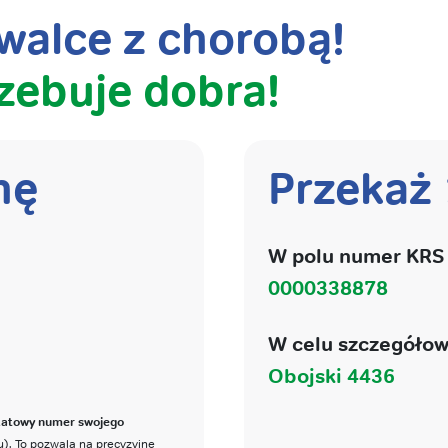
alce z chorobą!
zebuje dobra!
nę
Przekaż
W polu numer KRS 
0000338878
W celu szczegółow
Obojski 4436
katowy numer swojego
). To pozwala na precyzyjne