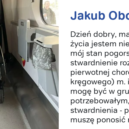
Jakub Obo
Dzień dobry, ma
życia jestem n
mój stan pogors
stwardnienie ro
pierwotnej chor
kręgowego) m. 
mogę być w grup
potrzebowałym,
stwardnienia - p
muszę ponosić 