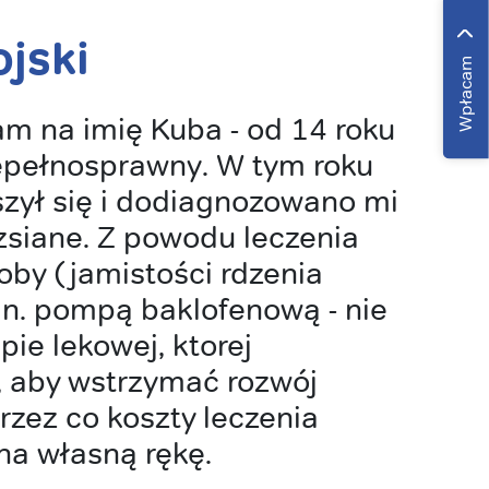
jski
Wpłacam
m na imię Kuba - od 14 roku
iepełnosprawny. W tym roku
zył się i dodiagnozowano mi
zsiane. Z powodu leczenia
oby (jamistości rdzenia
in. pompą baklofenową - nie
ie lekowej, ktorej
 aby wstrzymać rozwój
rzez co koszty leczenia
na własną rękę.