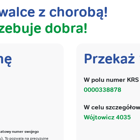
alce z chorobą!
zebuje dobra!
nę
Przekaż
W polu numer KRS 
0000338878
W celu szczegółow
Wójtowicz 4035
katowy numer swojego
). To pozwala na precyzyjne