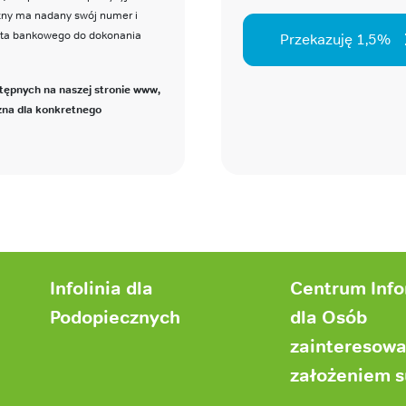
czny ma nadany swój numer i
nta bankowego do dokonania
Przekazuję 1,5%
tępnych na naszej stronie www,
zna dla konkretnego
Infolinia dla
Centrum Inf
Podopiecznych
dla Osób
zainteresow
założeniem 