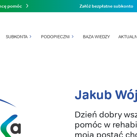
hcę pomóc
Załóż bezpłatne subkonto
SUBKONTA
PODOPIECZNI
BAZA WIEDZY
AKTUALN
Jakub Wój
Dzień dobry wsz
pomóc w rehabil
moja postać ch