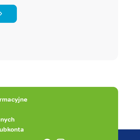
ormacyjne
anych
subkonta