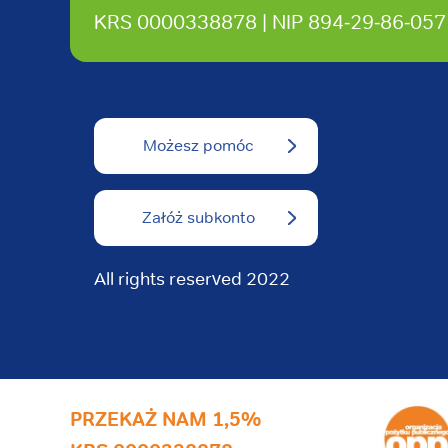
KRS 0000338878 | NIP 894‑29‑86‑057
Możesz pomóc
Załóż subkonto
All rights reserved 2022
PRZEKAŻ NAM 1,5%