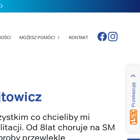
Facebook
Instagram
OŚCI
MOŻESZ POMÓC!
KONTAKT
Przekazuję
towicz
ystkim co chcieliby mi
itacji. Od 8lat choruje na SM
oroby przewlekle