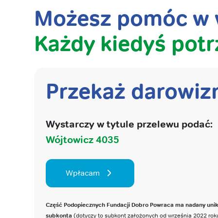
Możesz pomóc w w
Każdy kiedyś potr
Przekaż darowiz
Wystarczy w tytule przelewu podać:
Wójtowicz 4035
Wpłacam
Część Podopiecznych Fundacji Dobro Powraca ma nadany uni
subkonta
(dotyczy to subkont założonych od września 2022 roku