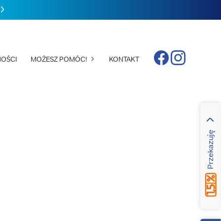
Facebook
Instagram
OŚCI
MOŻESZ POMÓC!
KONTAKT
Przekazuję