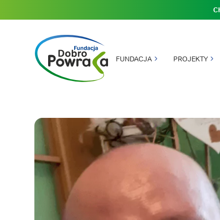
C
Główna
FUNDACJA
PROJEKTY
Nagłówek
nawigacja
strony
Dobro
Powraca
Treść
główna