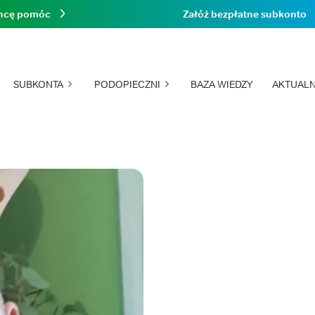
hcę pomóc
Załóż bezpłatne subkonto
SUBKONTA
PODOPIECZNI
BAZA WIEDZY
AKTUALN