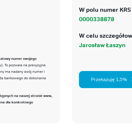
W polu numer KRS 
0000338878
W celu szczegółow
Jarosław Łaszyn
katowy numer swojego
). To pozwala na precyzyjne
czny ma nadany swój numer i
nta bankowego do dokonania
Przekazuję 1,5%
tępnych na naszej stronie www,
zna dla konkretnego