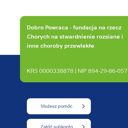
Stopka
strony
Dobro Powraca - fundacja na rzecz
Chorych na stwardnienie rozsiane i
inne choroby przewlekłe
KRS 0000338878 | NIP 894‑29‑86‑057
Możesz pomóc
Załóż subkonto