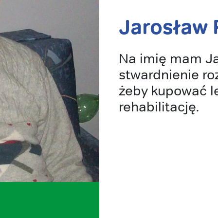
Jarosław 
Na imię mam Ja
stwardnienie ro
żeby kupować le
rehabilitację.