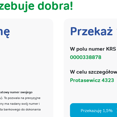
zebuje dobra!
nę
Przekaż
W polu numer KRS 
0000338878
W celu szczegółow
Protasewicz 4323
katowy numer swojego
). To pozwala na precyzyjne
czny ma nadany swój numer i
nta bankowego do dokonania
Przekazuję 1,5%