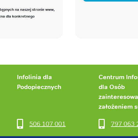
tępnych na naszej stronie www,
zna dla konkretnego
Infolinia dla
Centrum Inf
Podopiecznych
dla Osób
zainteresow
założeniem 
506 107 001
797 063 