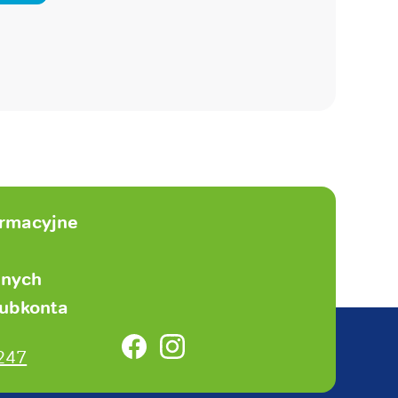
ormacyjne
anych
subkonta
Facebook
Instagram
247