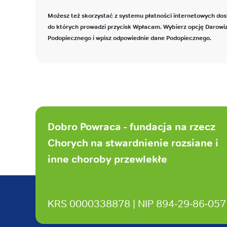
Możesz też skorzystać z systemu płatności internetowych dos
do których prowadzi przycisk Wpłacam. Wybierz opcję Darowi
Podopiecznego i wpisz odpowiednie dane Podopiecznego.
Stopka
strony
Dobro Powraca - fundacja na rzecz
Chorych na stwardnienie rozsiane i
inne choroby przewlekłe
KRS 0000338878 | NIP 894‑29‑86‑057