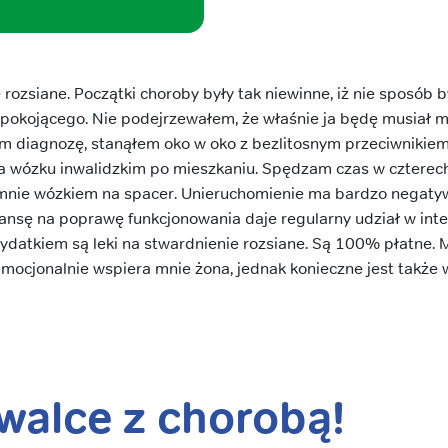
rozsiane. Początki choroby były tak niewinne, iż nie sposób by
iepokojącego. Nie podejrzewałem, że właśnie ja będę musiał mi
 diagnozę, stanąłem oko w oko z bezlitosnym przeciwnikiem.
a wózku inwalidzkim po mieszkaniu. Spędzam czas w czterech
nie wózkiem na spacer. Unieruchomienie ma bardzo negaty
zansę na poprawę funkcjonowania daje regularny udział w inten
datkiem są leki na stwardnienie rozsiane. Są 100% płatne.
Emocjonalnie wspiera mnie żona, jednak konieczne jest także 
alce z chorobą!