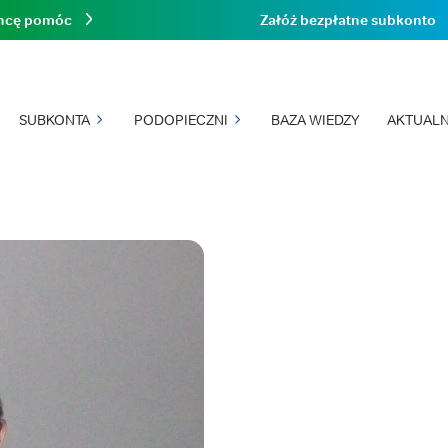
hcę pomóc
Załóż bezpłatne subkonto
SUBKONTA
PODOPIECZNI
BAZA WIEDZY
AKTUALN