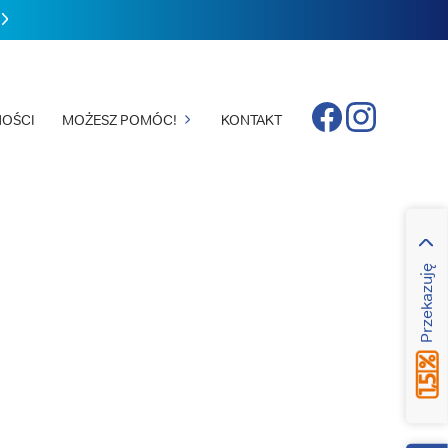
Facebook
Instagram
OŚCI
MOŻESZ POMÓC!
KONTAKT
Przekazuję