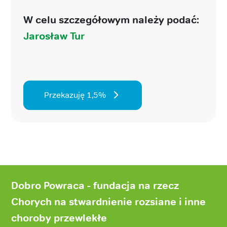
W celu szczegółowym należy podać:
Jarosław Tur
Przekazuję 1,5%
Stopka
strony
Dobro Powraca - fundacja na rzecz
Chorych na stwardnienie rozsiane i inne
choroby przewlekłe