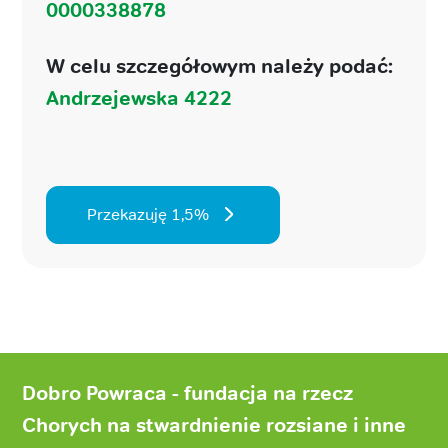
0000338878
W celu szczegółowym należy podać:
Andrzejewska 4222
Przekazuję 1,5%
Stopka
strony
Dobro Powraca - fundacja na rzecz
Chorych na stwardnienie rozsiane i inne