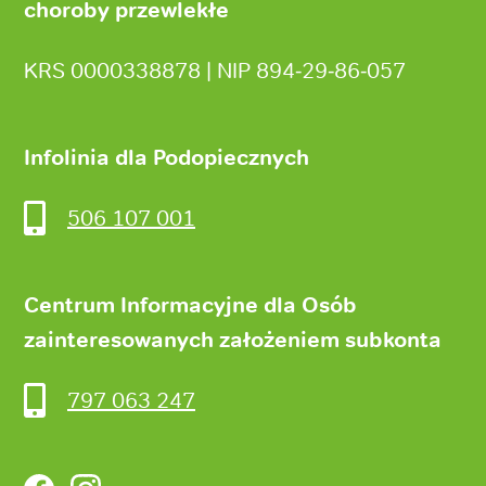
choroby przewlekłe
KRS 0000338878 | NIP 894‑29‑86‑057
Infolinia dla Podopiecznych
506 107 001
Centrum Informacyjne dla Osób
zainteresowanych założeniem subkonta
797 063 247
Facebook
Instagram