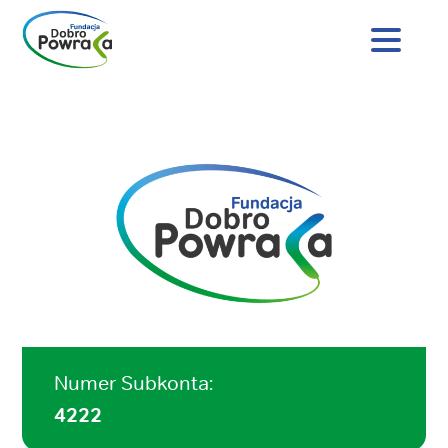
Nagłówek
strony
Dobro
Treść
Powraca
główna
Numer Subkonta:
4222