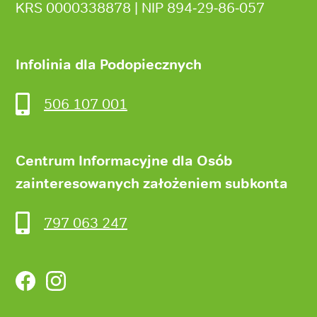
KRS 0000338878 | NIP 894‑29‑86‑057
Infolinia dla Podopiecznych
506 107 001
Centrum Informacyjne dla Osób
zainteresowanych założeniem subkonta
797 063 247
Facebook
Instagram