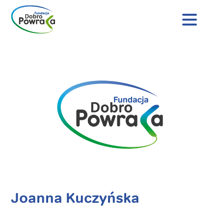
Nagłówek
strony
Dobro
Treść
Powraca
główna
Joanna Kuczyńska