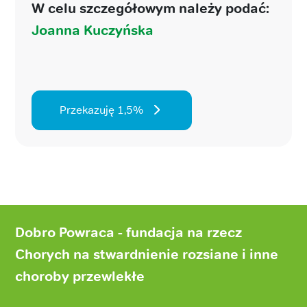
W celu szczegółowym należy podać:
Joanna Kuczyńska
Przekazuję 1,5%
Stopka
strony
Dobro Powraca - fundacja na rzecz
Chorych na stwardnienie rozsiane i inne
choroby przewlekłe