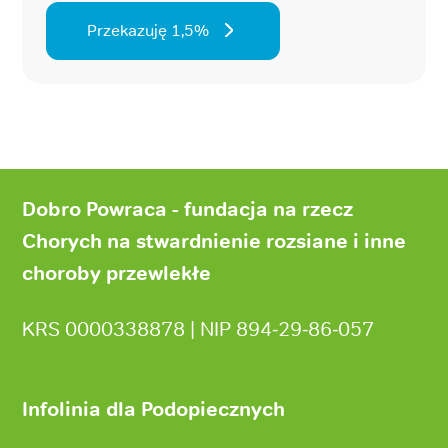
Przekazuję 1,5%
Stopka
strony
Dobro Powraca - fundacja na rzecz
Chorych na stwardnienie rozsiane i inne
choroby przewlekłe
KRS 0000338878 | NIP 894‑29‑86‑057
Infolinia dla Podopiecznych