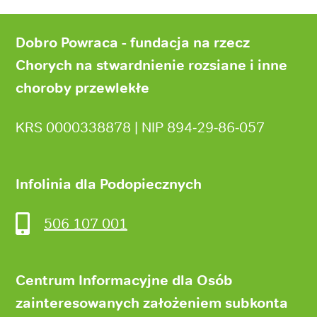
Stopka
strony
Dobro Powraca - fundacja na rzecz
Chorych na stwardnienie rozsiane i inne
choroby przewlekłe
KRS 0000338878 | NIP 894‑29‑86‑057
Infolinia dla Podopiecznych
506 107 001
Centrum Informacyjne dla Osób
zainteresowanych założeniem subkonta