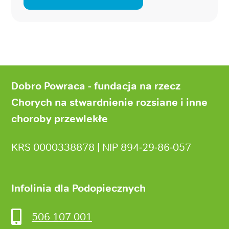
Stopka
strony
Dobro Powraca - fundacja na rzecz
Chorych na stwardnienie rozsiane i inne
choroby przewlekłe
KRS 0000338878 | NIP 894‑29‑86‑057
Infolinia dla Podopiecznych
506 107 001