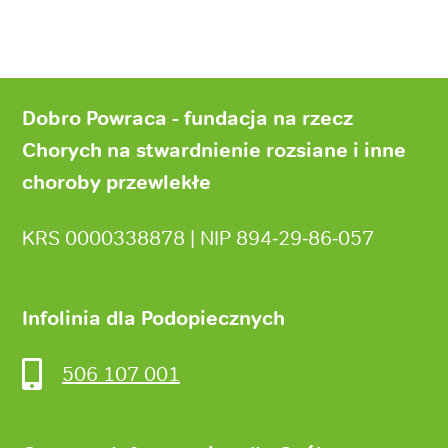
Stopka
strony
Dobro Powraca - fundacja na rzecz
Chorych na stwardnienie rozsiane i inne
choroby przewlekłe
KRS 0000338878 | NIP 894‑29‑86‑057
Infolinia dla Podopiecznych
506 107 001