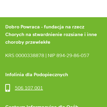
Stopka
strony
Dobro Powraca - fundacja na rzecz
Chorych na stwardnienie rozsiane i inne
choroby przewlekłe
KRS 0000338878 | NIP 894‑29‑86‑057
Infolinia dla Podopiecznych
506 107 001
Centrum Informacyjne dla Osób