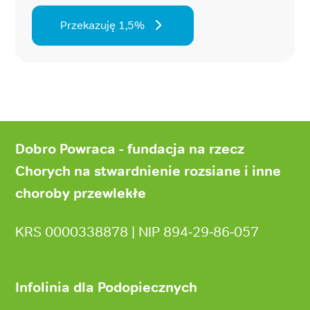
Przekazuję 1,5%
Stopka
strony
Dobro Powraca - fundacja na rzecz
Chorych na stwardnienie rozsiane i inne
choroby przewlekłe
KRS 0000338878 | NIP 894‑29‑86‑057
Infolinia dla Podopiecznych