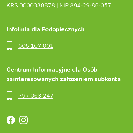
KRS 0000338878 | NIP 894‑29‑86‑057
Infolinia dla Podopiecznych
506 107 001
Centrum Informacyjne dla Osób
zainteresowanych założeniem subkonta
797 063 247
Facebook
Instagram