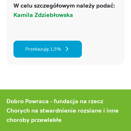
W celu szczegółowym należy podać:
Kamila Zdziebłowska
Przekazuję 1,5%
Stopka
strony
Dobro Powraca - fundacja na rzecz
Chorych na stwardnienie rozsiane i inne
choroby przewlekłe