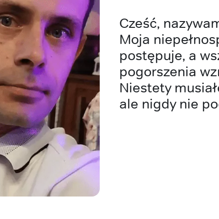
Cześć, nazywam 
Moja niepełnos
postępuje, a ws
pogorszenia wz
Niestety musiał
ale nigdy nie p