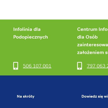
Infolinia dla
Centrum Inf
Podopiecznych
dla Osób
zainteresow
założeniem 
506 107 001
797 063 
Na skróty
Dowiedz się wi