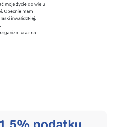
ć moje życie do wielu
iei. Obecnie mam
ski inwalidzkiej.
.
 organizm oraz na
 1,5% podatku