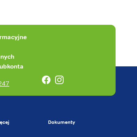
ormacyjne
anych
subkonta
Facebook
Instagram
247
ęcej
Dokumenty