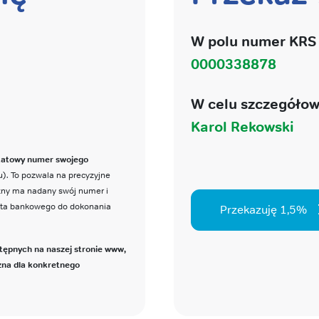
W polu numer KRS 
0000338878
W celu szczegółow
Karol Rekowski
katowy numer swojego
). To pozwala na precyzyjne
czny ma nadany swój numer i
nta bankowego do dokonania
Przekazuję 1,5%
tępnych na naszej stronie www,
zna dla konkretnego