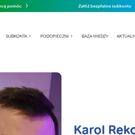
hcę pomóc
Załóż bezpłatne subkonto
SUBKONTA
PODOPIECZNI
BAZA WIEDZY
AKTUALN
Karol Rek