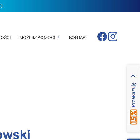
Facebook
Instagram
OŚCI
MOŻESZ POMÓC!
KONTAKT
Przekazuję
owski