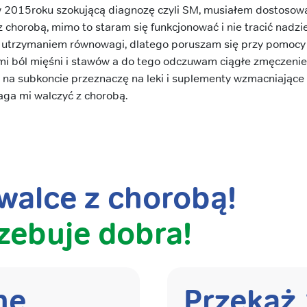
w 2015roku szokującą diagnozę czyli SM, musiałem dostosowa
 chorobą, mimo to staram się funkcjonować i nie tracić nadz
utrzymaniem równowagi, dlatego poruszam się przy pomocy la
mi ból mięśni i stawów a do tego odczuwam ciągłe zmęczenie
na subkoncie przeznaczę na leki i suplementy wzmacniające
maga mi walczyć z chorobą.
alce z chorobą!
zebuje dobra!
nę
Przekaż