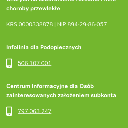
choroby przewlekłe
KRS 0000338878 | NIP 894‑29‑86‑057
Infolinia dla Podopiecznych
506 107 001
Centrum Informacyjne dla Osób
zainteresowanych założeniem subkonta
797 063 247