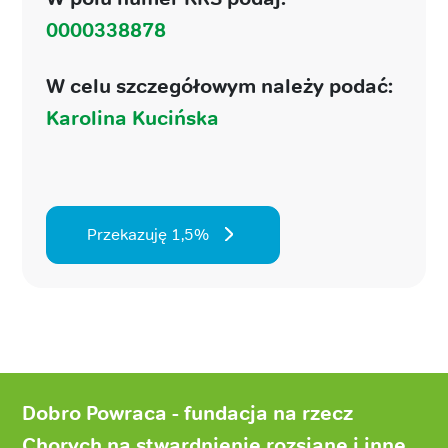
0000338878
W celu szczegółowym należy podać:
Karolina Kucińska
Przekazuję 1,5%
Stopka
strony
Dobro Powraca - fundacja na rzecz
Chorych na stwardnienie rozsiane i inne