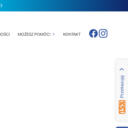
Facebook
Instagram
OŚCI
MOŻESZ POMÓC!
KONTAKT
Przekazuję