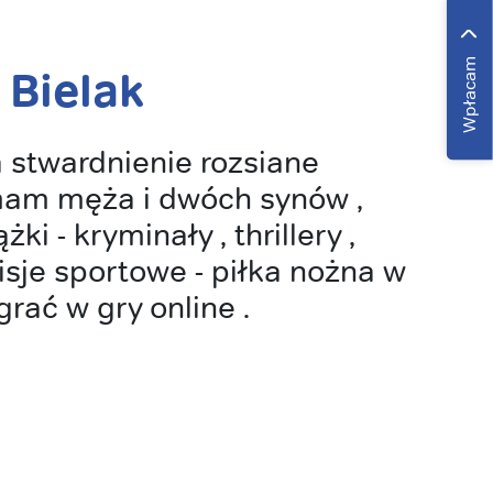
Wpłacam
 Bielak
 stwardnienie rozsiane
 mam męża i dwóch synów ,
żki - kryminały , thrillery ,
sje sportowe - piłka nożna w
grać w gry online .