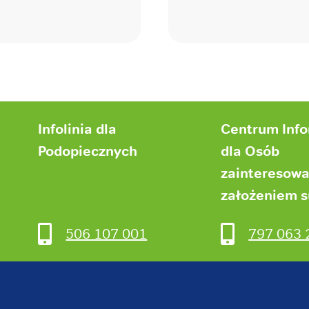
Infolinia dla
Centrum Inf
Podopiecznych
dla Osób
zainteresow
założeniem 
506 107 001
797 063 