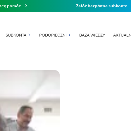
hcę pomóc
Załóż bezpłatne subkonto
SUBKONTA
PODOPIECZNI
BAZA WIEDZY
AKTUALN