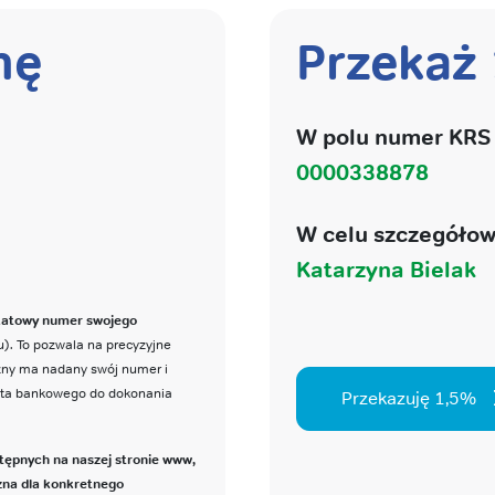
nę
Przekaż
W polu numer KRS 
0000338878
W celu szczegółow
Katarzyna Bielak
katowy numer swojego
). To pozwala na precyzyjne
czny ma nadany swój numer i
nta bankowego do dokonania
Przekazuję 1,5%
tępnych na naszej stronie www,
zna dla konkretnego