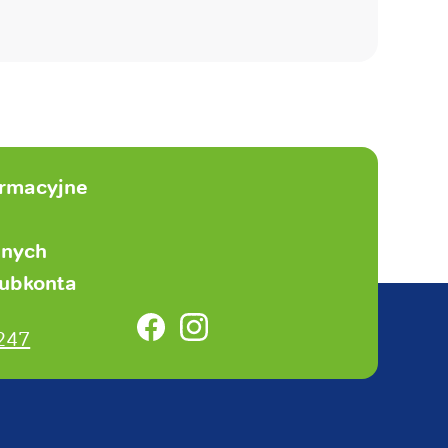
ormacyjne
anych
subkonta
Facebook
Instagram
247