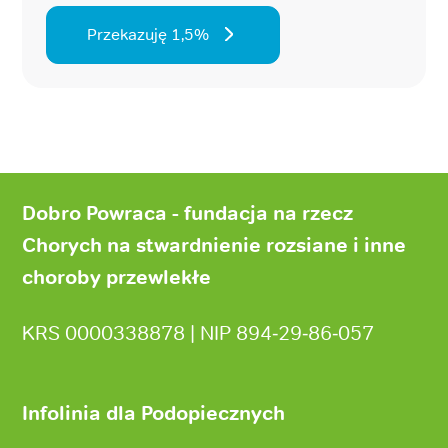
Przekazuję 1,5%
Stopka
strony
Dobro Powraca - fundacja na rzecz
Chorych na stwardnienie rozsiane i inne
choroby przewlekłe
KRS 0000338878 | NIP 894‑29‑86‑057
Infolinia dla Podopiecznych