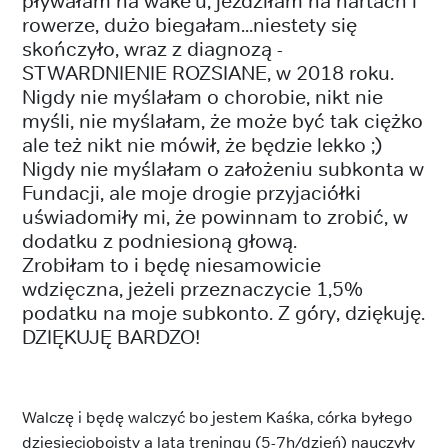
pływałam na wake'u, jeździłam na nartach i
rowerze, dużo biegałam...niestety się
skończyło, wraz z diagnozą -
STWARDNIENIE ROZSIANE, w 2018 roku.
Nigdy nie myślałam o chorobie, nikt nie
myśli, nie myślałam, że może być tak ciężko
ale też nikt nie mówił, że będzie lekko ;)
Nigdy nie myślałam o założeniu subkonta w
Fundacji, ale moje drogie przyjaciółki
uświadomiły mi, że powinnam to zrobić, w
dodatku z podniesioną głową.
Zrobiłam to i będę niesamowicie
wdzięczna, jeżeli przeznaczycie 1,5%
podatku na moje subkonto. Z góry, dziękuję.
DZIĘKUJĘ BARDZO!
Walczę i będę walczyć bo jestem Kaśka, córka byłego
dziesięcioboisty a lata treningu (5-7h/dzień) nauczyły