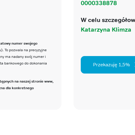
0000338878
W celu szczegółow
Katarzyna Klimza
katowy numer swojego
). To pozwala na precyzyjne
czny ma nadany swój numer i
nta bankowego do dokonania
Przekazuję 1,5%
tępnych na naszej stronie www,
zna dla konkretnego