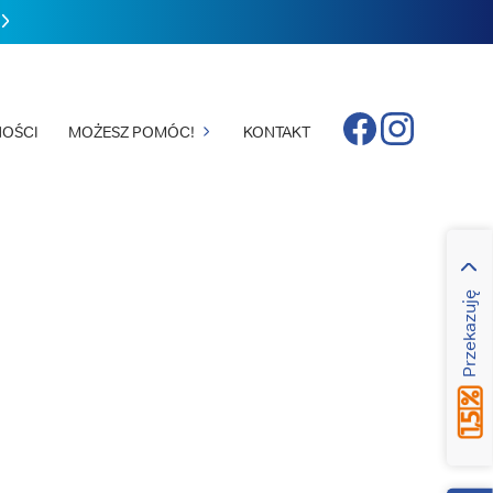
Facebook
Instagram
OŚCI
MOŻESZ POMÓC!
KONTAKT
Przekazuję