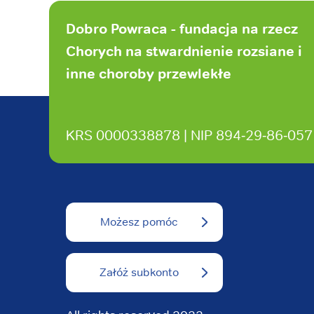
Stopka
strony
Dobro Powraca - fundacja na rzecz
Chorych na stwardnienie rozsiane i
inne choroby przewlekłe
KRS 0000338878 | NIP 894‑29‑86‑057
Możesz pomóc
Załóż subkonto