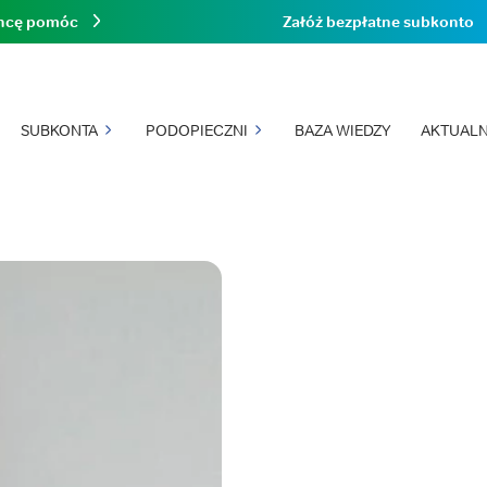
hcę pomóc
Załóż bezpłatne subkonto
SUBKONTA
PODOPIECZNI
BAZA WIEDZY
AKTUALN