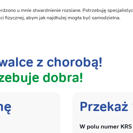
dzono u mnie stwardnienie rozsiane. Potrzebuję specjalistycz
 fizycznej, abym jak najdłużej mogła być samodzielna.
alce z chorobą!
zebuje dobra!
nę
Przekaż
W polu numer KRS 