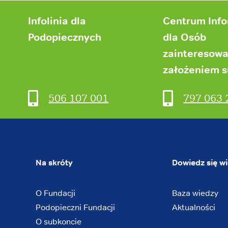
Infolinia dla
Centrum Inf
Podopiecznych
dla Osób
zainteresow
założeniem 
506 107 001
797 063 
Na skróty
Dowiedz się wi
O Fundacji
Baza wiedzy
Podopieczni Fundacji
Aktualności
O subkoncie