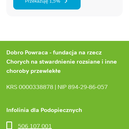
Przekazuję 1,5%
Stopka
strony
Dobro Powraca - fundacja na rzecz
Chorych na stwardnienie rozsiane i inne
choroby przewlekłe
KRS 0000338878 | NIP 894‑29‑86‑057
Infolinia dla Podopiecznych
506 107 001