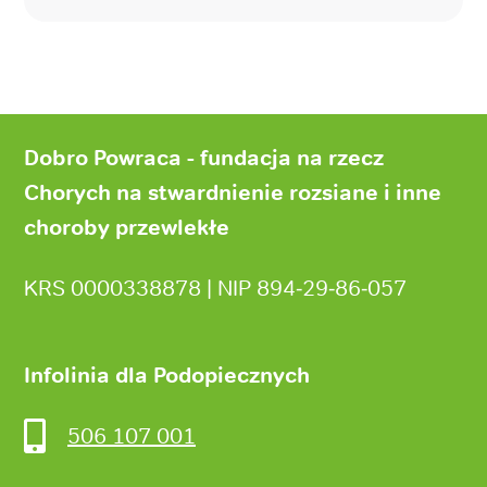
Stopka
strony
Dobro Powraca - fundacja na rzecz
Chorych na stwardnienie rozsiane i inne
choroby przewlekłe
KRS 0000338878 | NIP 894‑29‑86‑057
Infolinia dla Podopiecznych
506 107 001