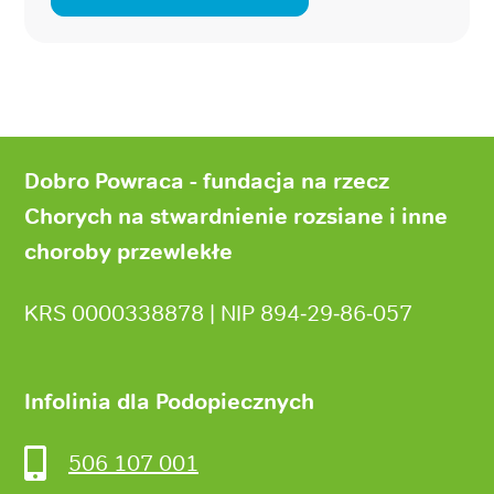
Stopka
strony
Dobro Powraca - fundacja na rzecz
Chorych na stwardnienie rozsiane i inne
choroby przewlekłe
KRS 0000338878 | NIP 894‑29‑86‑057
Infolinia dla Podopiecznych
506 107 001