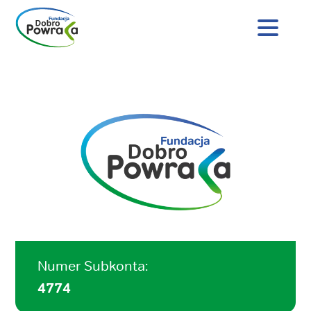
Nagłówek
strony
Dobro
Treść
Powraca
główna
Numer Subkonta:
4774