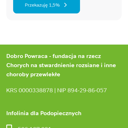
Przekazuję 1,5%
Stopka
strony
Dobro Powraca - fundacja na rzecz
Chorych na stwardnienie rozsiane i inne
choroby przewlekłe
KRS 0000338878 | NIP 894‑29‑86‑057
Infolinia dla Podopiecznych