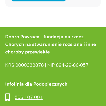
Stopka
strony
Dobro Powraca - fundacja na rzecz
Chorych na stwardnienie rozsiane i inne
choroby przewlekłe
KRS 0000338878 | NIP 894‑29‑86‑057
Infolinia dla Podopiecznych
506 107 001