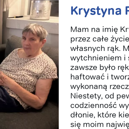
Krystyna 
Mam na imię Kry
przez całe życi
własnych rąk. M
wytchnieniem i
zawsze było ręk
haftować i twor
wykonaną rzecz 
Niestety, od p
codzienność wyg
dłonie, które ki
się moim najwi