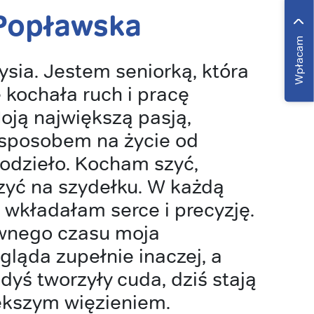
Popławska
Wpłacam
sia. Jestem seniorką, która
e kochała ruch i pracę
oją największą pasją,
 sposobem na życie od
odzieło. Kocham szyć,
zyć na szydełku. W każdą
wkładałam serce i precyzję.
ewnego czasu moja
ląda zupełnie inaczej, a
edyś tworzyły cuda, dziś stają
ększym więzieniem.