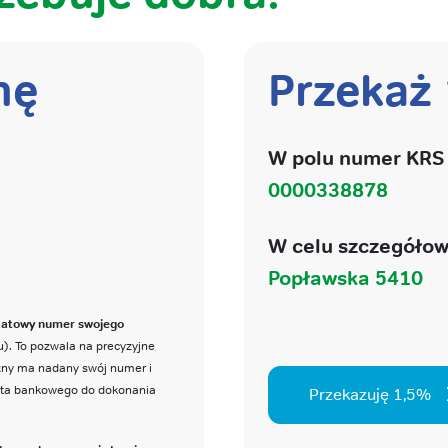
nę
Przekaż
W polu numer KRS 
0000338878
W celu szczegółow
Popławska 5410
katowy numer swojego
). To pozwala na precyzyjne
czny ma nadany swój numer i
nta bankowego do dokonania
Przekazuję 1,5%