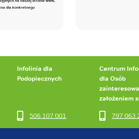
tępnych na naszej stronie www,
zna dla konkretnego
Infolinia dla
Centrum Inf
Podopiecznych
dla Osób
zainteresow
założeniem 
506 107 001
797 063 