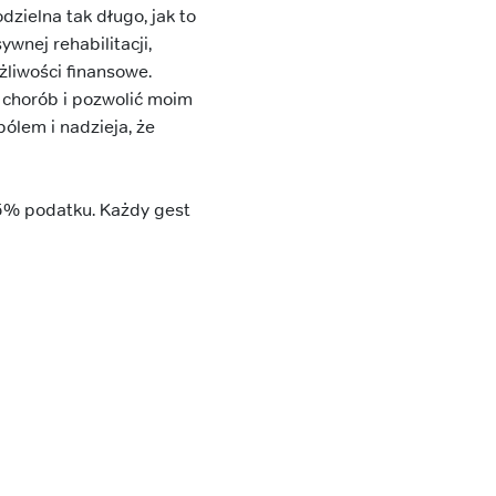
zielna tak długo, jak to
wnej rehabilitacji,
żliwości finansowe.
p chorób i pozwolić moim
ólem i nadzieja, że
5% podatku. Każdy gest