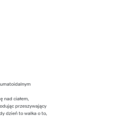
Reumatoidalnym
lę nad ciałem,
wodując przeszywający
y dzień to walka o to,