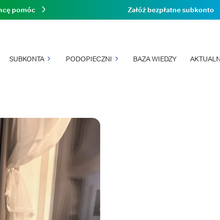
hcę pomóc
Załóż bezpłatne subkonto
SUBKONTA
PODOPIECZNI
BAZA WIEDZY
AKTUALN