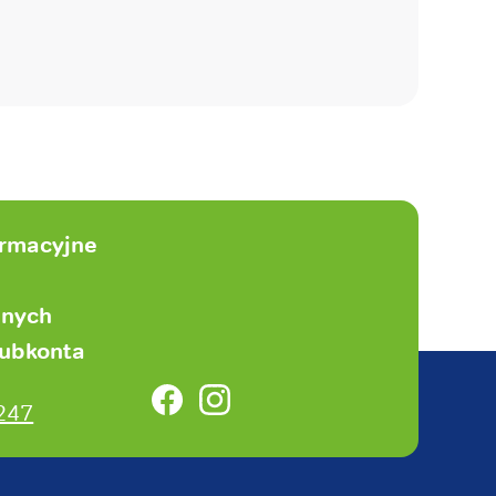
ormacyjne
anych
subkonta
Facebook
Instagram
247