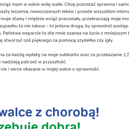
wciąż mam w sobie wolę walki. Chcę pozostać sprawna i samod
oszty leczenia, nowoczesnych leków i przede wszystkim intensy
y moje stawy i mięśnie wciąż pracowały, przekraczają moje mo
zypadku to nie luksus – to jedyna droga, by spowolnić postę
. Państwa wsparcie to dla mnie szansa na życie z mniejszym b
się stworzyć coś pięknego za pomocą szydełka czy igły.
a za każdą wpłatę na moje subkonto oraz za przekazanie 1,
z nadzieją patrzeć w przyszłość.
cie i serce okazane w mojej walce o sprawność.
alce z chorobą!
zebuje dobra!