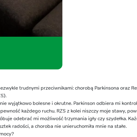
zwykle trudnymi przeciwnikami: chorobą Parkinsona oraz 
S).
nie wyjątkowo bolesne i okrutne. Parkinson odbiera mi kontro
epewność każdego ruchu. RZS z kolei niszczy moje stawy, po
róbuje odebrać mi możliwość trzymania igły czy szydełka. Każd
sztek radości, a choroba nie unieruchomiła mnie na stałe.
omocy?