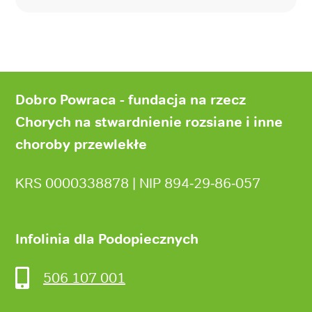
Stopka
strony
Dobro Powraca - fundacja na rzecz
Chorych na stwardnienie rozsiane i inne
choroby przewlekłe
KRS 0000338878 | NIP 894‑29‑86‑057
Infolinia dla Podopiecznych
506 107 001