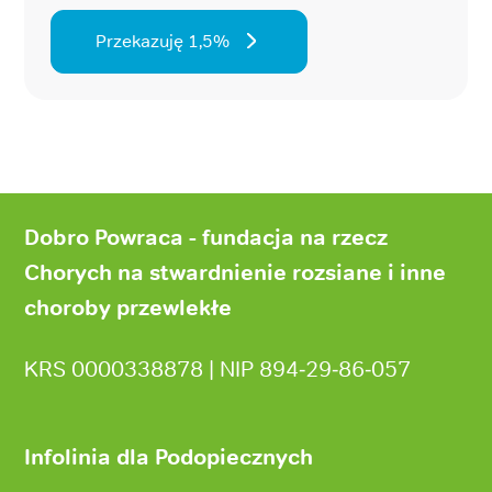
Przekazuję 1,5%
Stopka
strony
Dobro Powraca - fundacja na rzecz
Chorych na stwardnienie rozsiane i inne
choroby przewlekłe
KRS 0000338878 | NIP 894‑29‑86‑057
Infolinia dla Podopiecznych