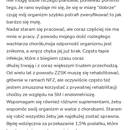
Nie mogę sobie niczego planować ponieważ pomimo
tego, że rano wydaje mi się, że się w miarę "dobrze"
czuję mój organizm szybko potrafi zweryfikować to jak
bardzo się mylę.
Nadal staram się pracować, ale coraz częściej nie ma
mnie w pracy. Z powodu mojego dość rozległego
wachlarza chorób,moja odporność organizmu jest
znikoma, a wręcz chyba jej już brak. Często łapie
infekcje, które z biegiem czasu coraz
dłużej trwają i z coraz większym trudem przechodzą.
Od wielu lat z powodu ZZSK muszę się rehabilitować,
głównie w ramach NFZ, ale oczywiście często też
jestem zmuszona korzystać z prywatnej rehabilitacji
choćby ze względu na SM i endometriozę.
Wspomagam się również różnymi suplementami, żeby
wspomóc swój organizm w walce z chorobami. Staram
się robić wszystko żeby jak najdłużej zostać sprawna.
Będę wdzięczna za przekazanie 1,5% podatku, które