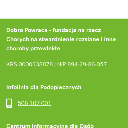
Stopka
strony
Dobro Powraca - fundacja na rzecz
Chorych na stwardnienie rozsiane i inne
choroby przewlekłe
KRS 0000338878 | NIP 894‑29‑86‑057
Infolinia dla Podopiecznych
506 107 001
Centrum Informacyjne dla Osób