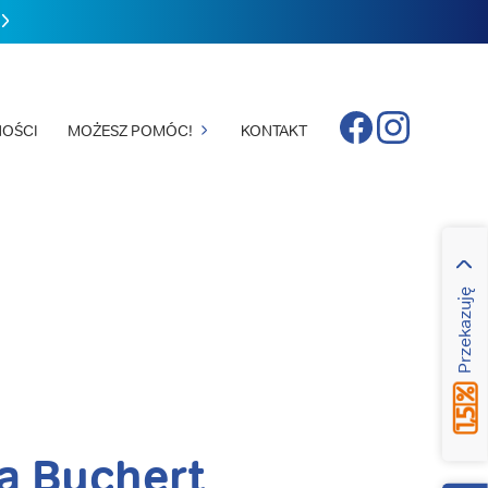
Facebook
Instagram
OŚCI
MOŻESZ POMÓC!
KONTAKT
Przekazuję
a Buchert