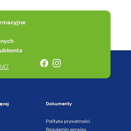
ormacyjne
anych
subkonta
Facebook
Instagram
247
ęcej
Dokumenty
Polityka prywatności
Regulamin serwisu