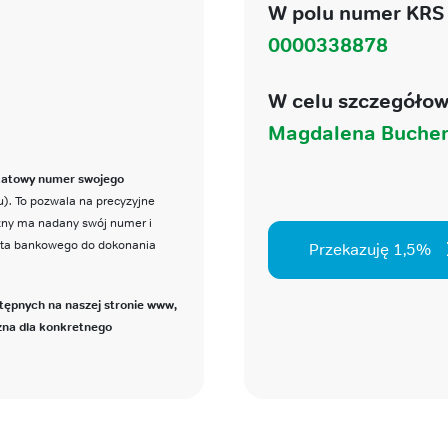
W polu numer KRS 
0000338878
W celu szczegółow
Magdalena Bucher
katowy numer swojego
). To pozwala na precyzyjne
czny ma nadany swój numer i
nta bankowego do dokonania
Przekazuję 1,5%
tępnych na naszej stronie www,
zna dla konkretnego