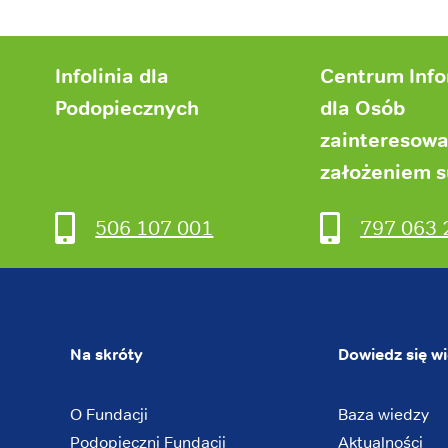
Infolinia dla
Centrum Inf
Podopiecznych
dla Osób
zainteresow
założeniem 
506 107 001
797 063 
Na skróty
Dowiedz się wi
O Fundacji
Baza wiedzy
Podopieczni Fundacji
Aktualności