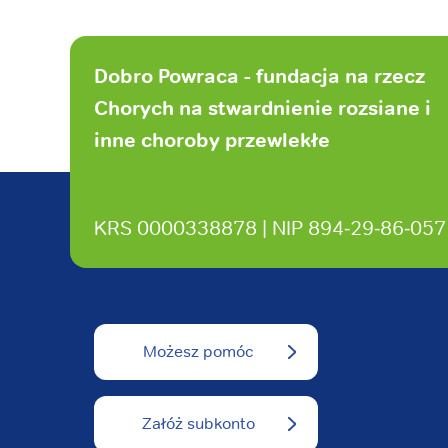
Stopka
strony
Dobro Powraca - fundacja na rzecz
Chorych na stwardnienie rozsiane i
inne choroby przewlekłe
KRS 0000338878 | NIP 894‑29‑86‑057
Możesz pomóc
Załóż subkonto