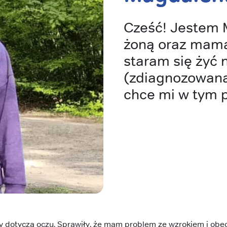
Cześć! Jestem 
żoną oraz mamą 
staram się żyć 
(zdiagnozowana
chce mi w tym p
dotyczą oczu. Sprawiły, że mam problem ze wzrokiem i obecn