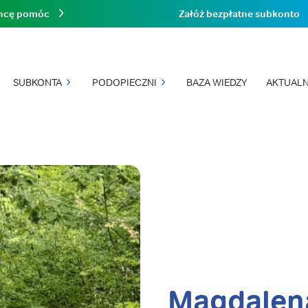
hcę pomóc
Załóż bezpłatne subkonto
SUBKONTA
PODOPIECZNI
BAZA WIEDZY
AKTUALN
Magdalen