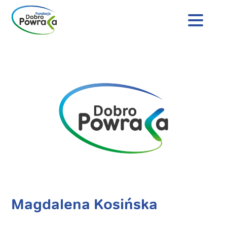
Nagłówek
strony
Dobro
Treść
Powraca
główna
Magdalena Kosińska