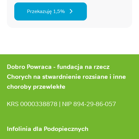
Przekazuję 1,5%
Stopka
strony
Dobro Powraca - fundacja na rzecz
Chorych na stwardnienie rozsiane i inne
choroby przewlekłe
KRS 0000338878 | NIP 894‑29‑86‑057
Infolinia dla Podopiecznych