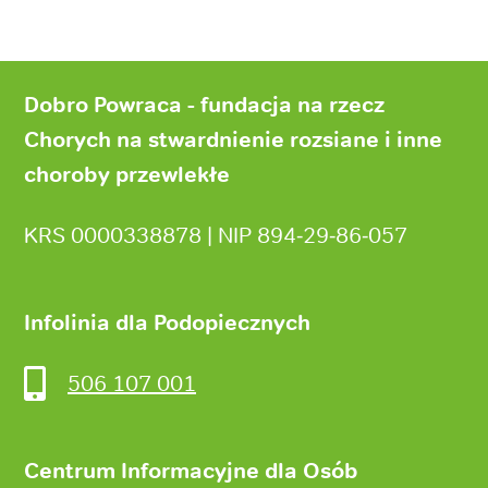
Stopka
strony
Dobro Powraca - fundacja na rzecz
Chorych na stwardnienie rozsiane i inne
choroby przewlekłe
KRS 0000338878 | NIP 894‑29‑86‑057
Infolinia dla Podopiecznych
506 107 001
Centrum Informacyjne dla Osób