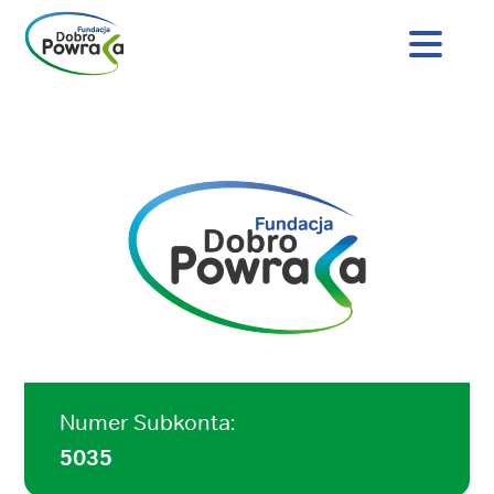
Nagłówek
strony
Dobro
Treść
Powraca
główna
Numer Subkonta:
5035