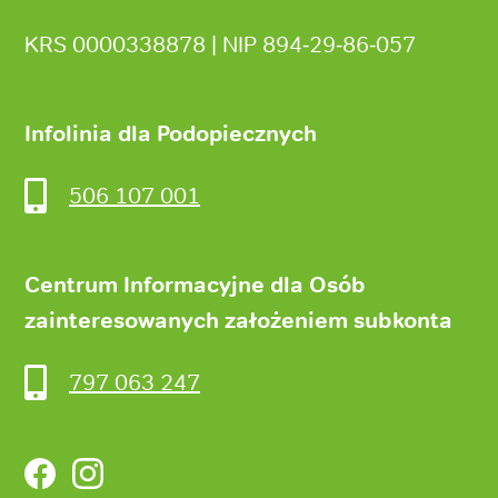
KRS 0000338878 | NIP 894‑29‑86‑057
Infolinia dla Podopiecznych
506 107 001
Centrum Informacyjne dla Osób
zainteresowanych założeniem subkonta
797 063 247
Facebook
Instagram