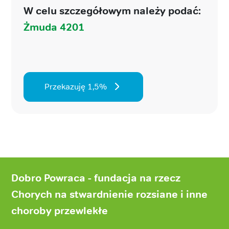
W celu szczegółowym należy podać:
Żmuda 4201
Przekazuję 1,5%
Stopka
strony
Dobro Powraca - fundacja na rzecz
Chorych na stwardnienie rozsiane i inne
choroby przewlekłe