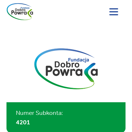
Nagłówek
strony
Dobro
Treść
Powraca
główna
Numer Subkonta:
4201