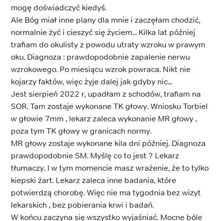
mogę doświadczyć kiedyś.
Ale Bóg miał inne plany dla mnie i zaczęłam chodzić,
normalnie żyć i cieszyć się życiem... Kilka lat później
trafiam do okulisty z powodu utraty wzroku w prawym
oku. Diagnoza : prawdopodobnie zapalenie nerwu
wzrokowego. Po miesiącu wzrok powraca. Nikt nie
kojarzy faktów, więc żyje dalej jak gdyby nic...
Jest sierpień 2022 r, upadłam z schodów, trafiam na
SOR. Tam zostaje wykonane TK głowy. Wniosku Torbiel
w głowie 7mm , lekarz zaleca wykonanie MR głowy ,
poza tym TK głowy w granicach normy.
MR głowy zostaje wykonane kila dni później. Diagnoza
prawdopodobnie SM. Myślę co to jest ? Lekarz
tłumaczy. I w tym momencie masz wrażenie, że to tylko
kiepski żart. Lekarz zaleca inne badania, które
potwierdzą chorobę. Więc nie ma tygodnia bez wizyt
lekarskich , bez pobierania krwi i badań.
W końcu zaczyna się wszystko wyjaśniać. Mocne bóle