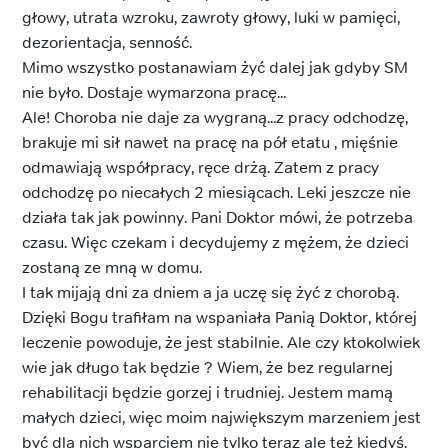
głowy, utrata wzroku, zawroty głowy, luki w pamięci,
dezorientacja, senność.
Mimo wszystko postanawiam żyć dalej jak gdyby SM
nie było. Dostaje wymarzona pracę...
Ale! Choroba nie daje za wygraną...z pracy odchodzę,
brakuje mi sił nawet na pracę na pół etatu , mięśnie
odmawiają współpracy, ręce drżą. Zatem z pracy
odchodzę po niecałych 2 miesiącach. Leki jeszcze nie
działa tak jak powinny. Pani Doktor mówi, że potrzeba
czasu. Więc czekam i decydujemy z mężem, że dzieci
zostaną ze mną w domu.
I tak mijają dni za dniem a ja uczę się żyć z chorobą.
Dzięki Bogu trafiłam na wspaniała Panią Doktor, której
leczenie powoduje, że jest stabilnie. Ale czy ktokolwiek
wie jak długo tak będzie ? Wiem, że bez regularnej
rehabilitacji będzie gorzej i trudniej. Jestem mamą
małych dzieci, więc moim największym marzeniem jest
być dla nich wsparciem nie tylko teraz ale też kiedyś.