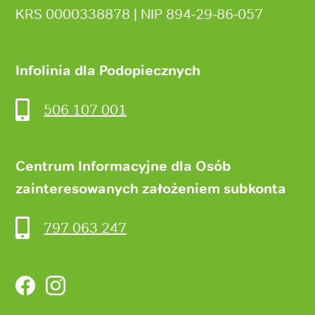
KRS 0000338878 | NIP 894‑29‑86‑057
Infolinia dla Podopiecznych
506 107 001
Centrum Informacyjne dla Osób
zainteresowanych założeniem subkonta
797 063 247
Facebook
Instagram