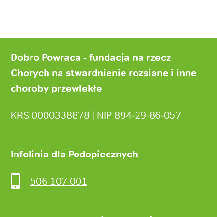
Stopka
strony
Dobro Powraca - fundacja na rzecz
Chorych na stwardnienie rozsiane i inne
choroby przewlekłe
KRS 0000338878 | NIP 894‑29‑86‑057
Infolinia dla Podopiecznych
506 107 001